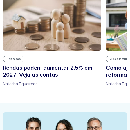
Habitação
Vida e família
Rendas podem aumentar 2,5% em
Como aju
2027: Veja as contas
reforma 
Natacha Figueiredo
Natacha Figu