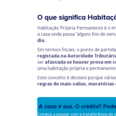
O que significa Habita
Habitação Própria Permanente é o i
a casa onde passa “alguns fins de se
dia.
Em termos fiscais, o ponto de partid
registada na Autoridade Tributári
ser
afastada se houver prova em c
uma habitação própria e permanente
Este conceito é decisivo porque vári
regras de mais-valias, moratórias 
A casa é sua. O crédito? Pod
Comece a poupar com a transferência do se