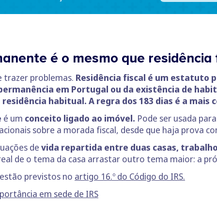
anente é o mesmo que residência f
e trazer problemas.
Residência fiscal é um estatuto p
permanência em Portugal ou da existência de habi
residência habitual. A regra dos 183 dias é a mais 
e
é um
conceito ligado ao imóvel.
Pode ser usada par
onais sobre a morada fiscal, desde que haja prova cons
ituações de
vida repartida entre duas casas, trabal
eal de o tema da casa arrastar outro tema maior: a própr
l estão previstos no
artigo 16.º do Código do IRS.
importância em sede de IRS