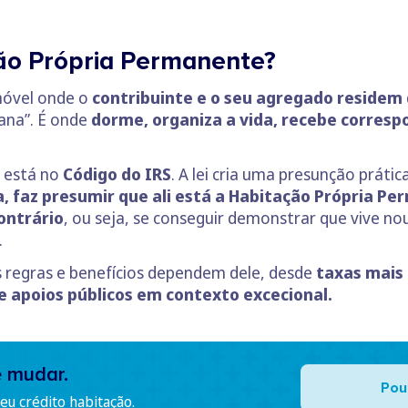
ção Própria Permanente?
móvel onde o
contribuinte e o seu agregado residem 
mana”. É onde
dorme, organiza a vida, recebe correspo
a está no
Código do IRS
. A lei cria uma presunção prátic
a, faz presumir que ali está a Habitação Própria P
ontrário
, ou seja, se conseguir demonstrar que vive nou
.
as regras e benefícios dependem dele, desde
taxas mais 
e apoios públicos em contexto excecional.
e mudar.
Pou
u crédito habitação.