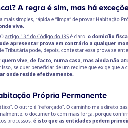
scal? A regra é sim, mas há exceçõ
a mais simples, rápida e “limpa” de provar Habitação P
onde vive.
. O
artigo 13.º do Código do IRS
é claro:
o domicílio fisc
ode apresentar prova em contrário a qualquer mo
e Tributária pode, depois, contestar essa prova se ent
 quem vive, de facto, numa casa, mas ainda não at
r isso, se quer beneficiar de um regime que exige que a 
ar onde reside efetivamente.
bitação Própria Permanente
tico”. O outro é “reforçado”. O caminho mais direto pas
malmente, o documento com mais força, porque confirma
itos processos,
é isto que as entidades pedem primei