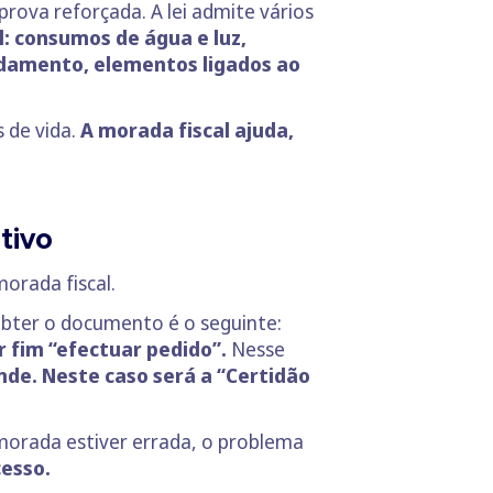
rova reforçada. A lei admite vários
l: consumos de água e luz,
ndamento, elementos ligados ao
s de vida.
A morada fiscal ajuda,
tivo
orada fiscal.
 obter o documento é o seguinte:
r fim “efectuar pedido”.
Nesse
nde. Neste caso será a “Certidão
 morada estiver errada, o problema
cesso.