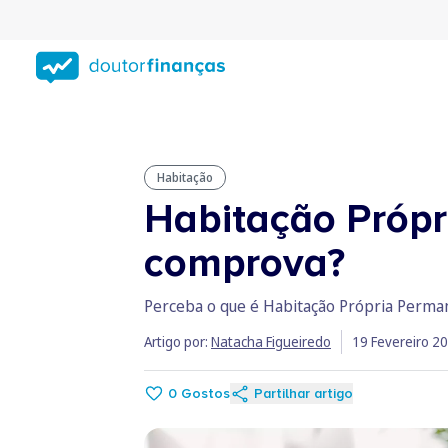
Saltar
para
conteúdo
principal
Habitação
Habitação Própr
comprova?
Perceba o que é Habitação Própria Perman
Artigo por:
Natacha Figueiredo
19 Fevereiro 2
0
Gostos
Partilhar artigo