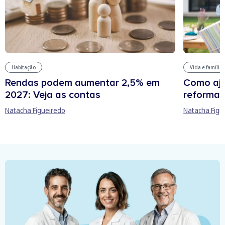
Habitação
Vida e família
Rendas podem aumentar 2,5% em
Como aju
2027: Veja as contas
reforma 
Natacha Figueiredo
Natacha Figu