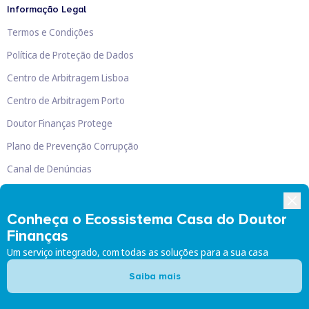
Informação Legal
Termos e Condições
Política de Proteção de Dados
Centro de Arbitragem Lisboa
Centro de Arbitragem Porto
Doutor Finanças Protege
Plano de Prevenção Corrupção
Canal de Denúncias
Livro de Reclamações
Conheça o Ecossistema Casa do Doutor
Finanças
Um serviço integrado, com todas as soluções para a sua casa
Doutor Finanças, Lda
©
2026
Saiba mais