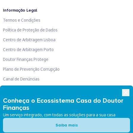
Informação Legal
Termos e Condições
Política de Proteção de Dados
Centro de Arbitragem Lisboa
Centro de Arbitragem Porto
Doutor Finanças Protege
Plano de Prevenção Corrupção
Canal de Denúncias
Livro de Reclamações
Conheça o Ecossistema Casa do Doutor
Finanças
Um serviço integrado, com todas as soluções para a sua casa
Doutor Finanças, Lda
©
2026
Saiba mais