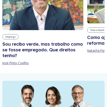
Vida e família
Como aju
Emprego
reforma 
Sou recibo verde, mas trabalho como
se fosse empregado. Que direitos
Natacha Figu
tenho?
José Pinto-Coelho