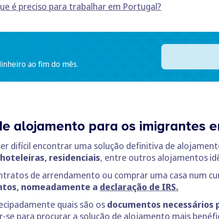
ue é preciso para trabalhar em Portugal?
dinheiro ao fim do mês.
de alojamento para os imigrantes 
r difícil encontrar uma solução definitiva de alojamen
oteleiras, residenciais
, entre outros alojamentos id
 contratos de arrendamento ou comprar uma casa num cu
entos, nomeadamente a
decla
ração de IRS.
tecipadamente quais são os
documentos necessários 
se para procurar a solução de alojamento mais benéfic