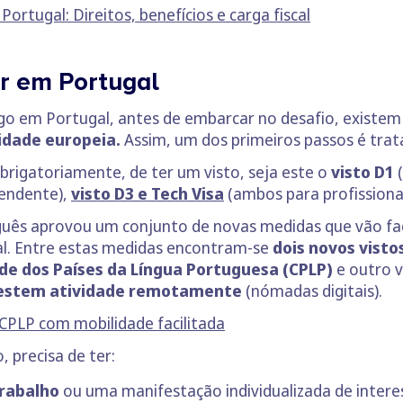
ortugal: Direitos, benefícios e carga fiscal
r em Portugal
o em Portugal, antes de embarcar no desafio, existem 
idade europeia.
Assim, um dos primeiros passos é trata
brigatoriamente, de ter um visto, seja este o
visto D1
(
pendente),
visto D3 e Tech Visa
(ambos para profissiona
uês aprovou um conjunto de novas medidas que vão faci
al. Entre estas medidas encontram-se
dois novos visto
e dos Países da Língua Portuguesa
(CPLP)
e outro v
restem atividade remotamente
(nómadas digitais).
 CPLP com mobilidade facilitada
, precisa de ter:
rabalho
ou uma manifestação individualizada de intere