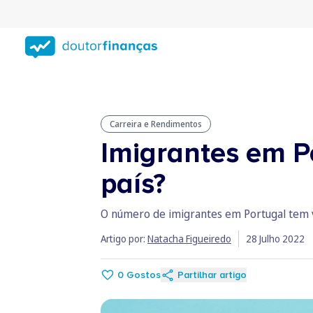
Saltar
para
conteúdo
principal
Carreira e Rendimentos
Imigrantes em P
país?
O número de imigrantes em Portugal tem vi
Artigo por:
Natacha Figueiredo
28 Julho 2022
0
Gostos
Partilhar artigo