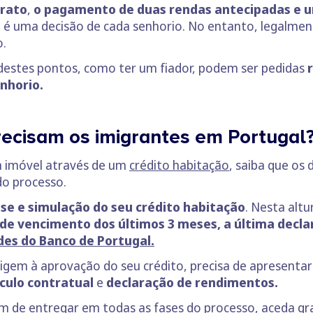
trato
,
o pagamento de duas rendas antecipadas e u
a é uma decisão de cada senhorio. No entanto, legalme
o.
destes pontos, como ter um fiador, podem ser pedidas
nhorio.
ecisam os imigrantes em Portugal
m imóvel através de um
crédito habitação
, saiba que os
do processo.
ise e simulação do seu crédito habitação
. Nesta altu
 de vencimento dos últimos 3 meses, a última decla
es do Banco de Portugal.
rigem à aprovação do seu crédito, precisa de apresenta
culo contratual
e
declaração de rendimentos.
m de entregar em todas as fases do processo, aceda g