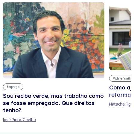
Vida e família
Como aju
Emprego
reforma 
Sou recibo verde, mas trabalho como
se fosse empregado. Que direitos
Natacha Figu
tenho?
José Pinto-Coelho