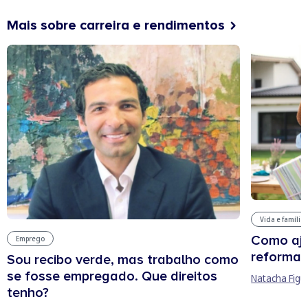
Mais sobre carreira e rendimentos
Vida e família
Como aju
Emprego
reforma 
Sou recibo verde, mas trabalho como
se fosse empregado. Que direitos
Natacha Figu
tenho?