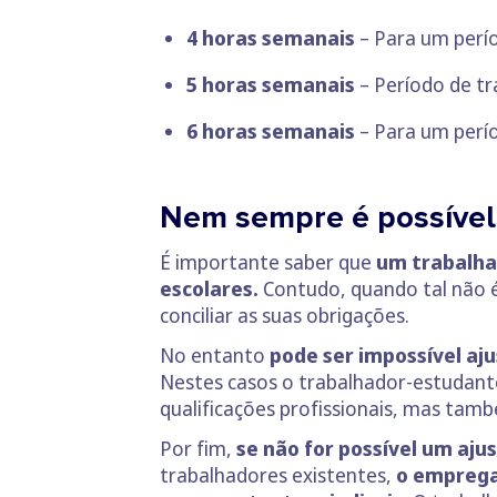
4 horas semanais
– Para um períod
5 horas semanais
– Período de tr
6 horas semanais
– Para um perío
Nem sempre é possível 
É importante saber que
um trabalha
escolares.
Contudo, quando tal não é
conciliar as suas obrigações.
No entanto
pode ser impossível aj
Nestes casos o trabalhador-estudan
qualificações profissionais, mas tam
Por fim,
se não for possível um aju
trabalhadores existentes,
o emprega