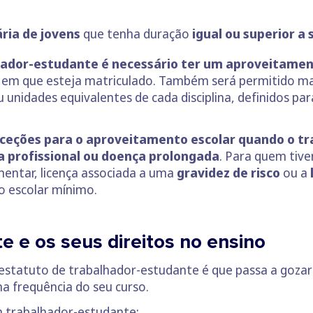
ia de jovens
que tenha duração
igual ou superior a
hador-estudante é necessário ter um aproveitame
s em que esteja matriculado. Também será permitido ma
nidades equivalentes de cada disciplina, definidos para
xceções para o aproveitamento escolar quando o t
a profissional ou doença prolongada
. Para quem tiv
ementar, licença associada a uma
gravidez de risco
ou a
o escolar mínimo.
 e os seus direitos no ensino
statuto de trabalhador-estudante é que passa a gozar d
a frequência do seu curso.
um trabalhador-estudante: