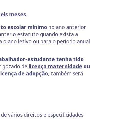
 seis meses
.
nto escolar mínimo
no ano anterior
nter o estatuto quando exista a
 o ano letivo ou para o período anual
rabalhador-estudante tenha tido
er gozado de
licença maternidade
ou
licença de adopção
, também será
e vários direitos e especificidades