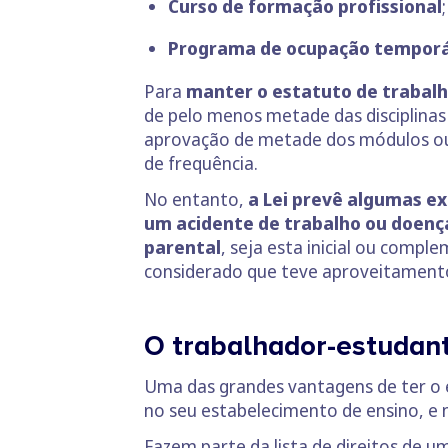
Curso de formação profissional
;
Programa de ocupação temporár
Para
manter o estatuto de trabal
de pelo menos metade das disciplina
aprovação de metade dos módulos ou u
de frequência.
No entanto,
a Lei prevê algumas e
um acidente de trabalho ou doenç
parental
, seja esta inicial ou compl
considerado que teve aproveitament
O trabalhador-estudante
Uma das grandes vantagens de ter o e
no seu estabelecimento de ensino, e n
Fazem parte da lista de direitos de 