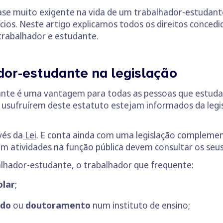
fase muito exigente na vida de um trabalhador-estudante.
cios. Neste artigo explicamos todos os direitos concedi
trabalhador e estudante.
dor-estudante na legislação
dante é uma vantagem para todas as pessoas que estud
 usufruírem deste estatuto estejam informados da legis
vés da
Lei
. E conta ainda com uma legislação complement
atividades na função pública devem consultar os seus d
alhador-estudante, o trabalhador que frequente:
olar
;
ado
ou
doutoramento
num instituto de ensino;