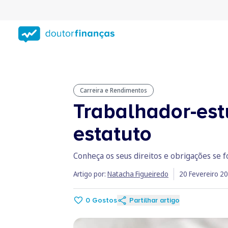
Saltar
para
conteúdo
principal
Carreira e Rendimentos
Trabalhador-estu
estatuto
Conheça os seus direitos e obrigações se f
Artigo por:
Natacha Figueiredo
20 Fevereiro 2
0
Gostos
Partilhar artigo