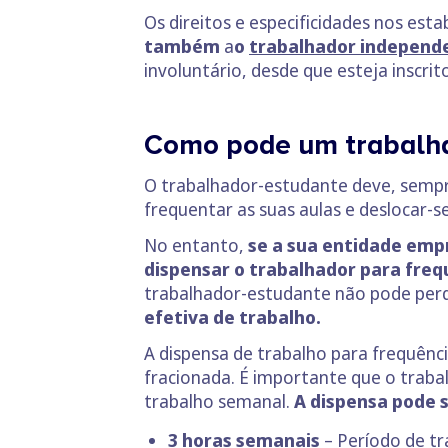
Os direitos e especificidades nos es
também
a
o
trabalhador independ
involuntário, desde que esteja inscri
Como pode um trabalhad
O trabalhador-estudante deve, sempre
frequentar as suas aulas e deslocar-s
No entanto,
se a sua entidade empr
dispensar o trabalhador para freq
trabalhador-estudante não pode perde
efetiva de trabalho.
A dispensa de trabalho para frequênc
fracionada. É importante que o trab
trabalho semanal.
A dispensa pode s
3 horas semanais
– Período de tra