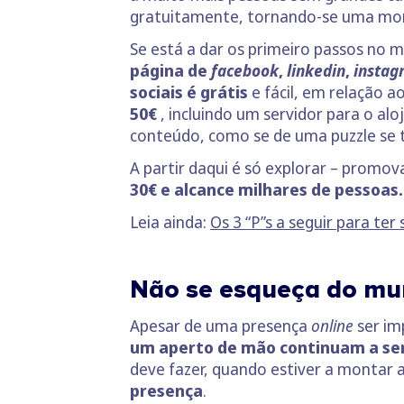
gratuitamente, tornando-se uma mont
Se está a dar os primeiro passos no 
página de
facebook
,
linkedin
,
instag
sociais é grátis
e fácil, em relação 
50€
, incluindo um servidor para o al
conteúdo, como se de uma puzzle se 
A partir daqui é só explorar – promov
30€ e alcance milhares de pessoas.
Leia ainda:
Os 3 “P”s a seguir para te
Não se esqueça do mun
Apesar de uma presença
online
ser im
um aperto de mão continuam a ser
deve fazer, quando estiver a montar 
presença
.