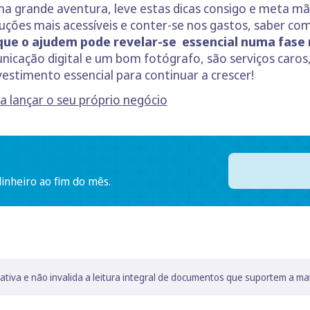
a grande aventura, leve estas dicas consigo e meta m
luções mais acessíveis e conter-se nos gastos, saber com
 que o ajudem pode revelar-se essencial numa fas
nicação digital e um bom fotógrafo, são serviços caros
vestimento essencial para continuar a crescer!
 lançar o seu próprio negócio
dinheiro ao fim do mês.
lativa e não invalida a leitura integral de documentos que suportem a ma