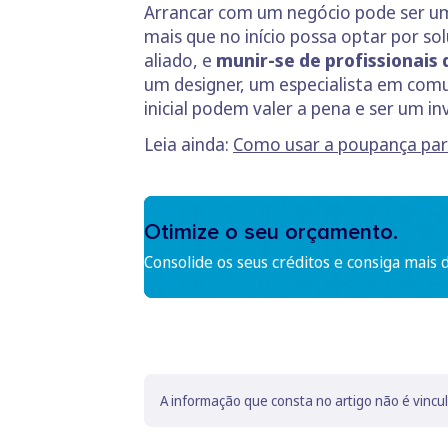
Arrancar com um negócio pode ser um
mais que no início possa optar por so
aliado, e
munir-se de profissionais
um designer, um especialista em comu
inicial podem valer a pena e ser um in
Leia ainda:
Como usar a poupança para
Otimize o seu orçamento.
Consolide os seus créditos e consiga mais 
A informação que consta no artigo não é vincu