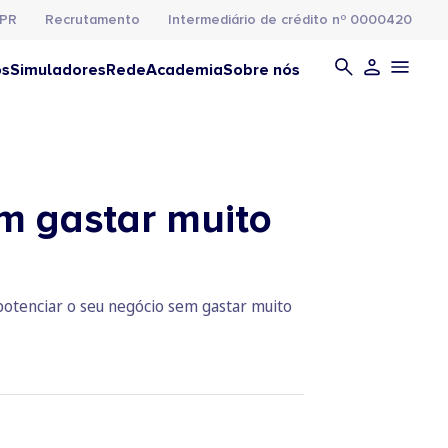
PR
Recrutamento
Intermediário de crédito nº 0000420
os
Simuladores
Rede
Academia
Sobre nós
em gastar muito
 potenciar o seu negócio sem gastar muito