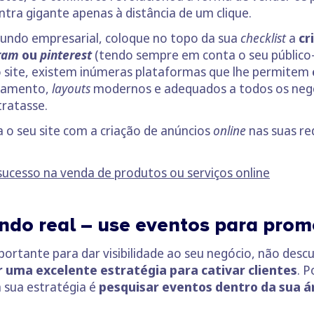
ra gigante apenas à distância de um clique.
mundo empresarial, coloque no topo da sua
checklist
a
cr
ram
ou
pinterest
(tendo sempre em conta o seu público-
ao site, existem inúmeras plataformas que lhe permitem
ojamento,
layouts
modernos e adequados a todos os negóc
tratasse.
a o seu site com a criação de anúncios
online
nas suas re
r sucesso na venda de produtos ou serviços online
do real – use eventos para prom
portante para dar visibilidade ao seu negócio, não desc
 uma excelente estratégia para cativar clientes
. P
a sua estratégia é
pesquisar eventos dentro da sua á