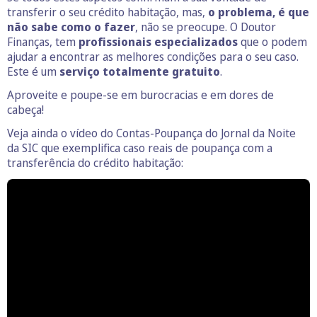
transferir o seu crédito habitação, mas,
o problema, é que
não sabe como o fazer
, não se preocupe. O Doutor
Finanças, tem
profissionais especializados
que o podem
ajudar a encontrar as melhores condições para o seu caso.
Este é um
serviço totalmente gratuito
.
Aproveite e poupe-se em burocracias e em dores de
cabeça!
Veja ainda o vídeo do Contas-Poupança do Jornal da Noite
da SIC que exemplifica caso reais de poupança com a
transferência do crédito habitação: