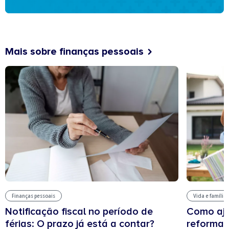
Mais sobre finanças pessoais
Finanças pessoais
Vida e família
Notificação fiscal no período de
Como aju
férias: O prazo já está a contar?
reforma 