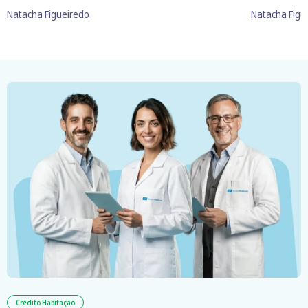
Natacha Figueiredo
Natacha Figu
Crédito Habitação