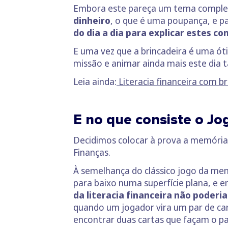
Embora este pareça um tema compl
dinheiro
, o que é uma poupança, e p
do dia a dia para explicar estes co
E uma vez que a brincadeira é uma ót
missão e animar ainda mais este dia 
Leia ainda:
Literacia financeira com b
E no que consiste o J
Decidimos colocar à prova a memóri
Finanças.
À semelhança do clássico jogo da mem
para baixo numa superfície plana, e 
da literacia financeira não poderia
quando um jogador vira um par de cart
encontrar duas cartas que façam o par