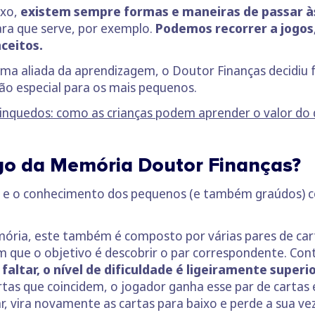
exo,
existem sempre formas e maneiras de passar às
ara que serve, por exemplo.
Podemos recorrer a jogos, 
nceitos.
ima aliada da aprendizagem, o Doutor Finanças decidiu 
tão especial para os mais pequenos.
rinquedos: como as crianças podem aprender o valor do 
ogo da Memória Doutor Finanças?
a e o conhecimento dos pequenos (e também graúdos) 
ória, este também é composto por várias pares de cart
em que o objetivo é descobrir o par correspondente. Con
 faltar, o nível de dificuldade é ligeiramente superi
as que coincidem, o jogador ganha esse par de cartas e
, vira novamente as cartas para baixo e perde a sua ve