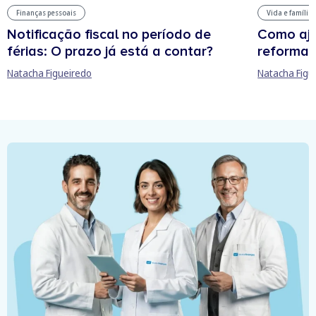
Finanças pessoais
Vida e família
Notificação fiscal no período de
Como aju
férias: O prazo já está a contar?
reforma 
Natacha Figueiredo
Natacha Figu