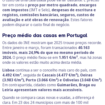
ter em conta o
preço por metro quadrado
,
encargos
com impostos
(IMT e Selo),
despesas de escritura e
registos, comissões bancárias, seguros, custos de
avaliação e até obras de renovação
. Estes fatores
podem disparar o custo final do negócio.
Preço médio das casas em Portugal
Os dados do INE mostram que 2025 trouxe preços recorde.
Entre janeiro e março, foram transacionados
40.163
imóveis
,
mais 24,9% do que no mesmo período de
2024.
O preço médio fixou-se em
1.951 €/m²
, mas há zonas
onde os valores estão muito acima desta média.
Lisboa
continua a ser o concelho mais caro do país, com
4.492 €/m²
, seguida de
Cascais (4.477 €/m²), Oeiras
(3.983 €/m²), Porto (3.066 €/m²) e Odivelas (3.048 €/m²)
.
Em contrapartida, cidades como
Guimarães, Braga ou
Leiria apresentam valores mais acessíveis.
Quando se compara casas novas e usadas, a diferença é
clara. Em 23 dos 24 municípios com mais de 100 mil