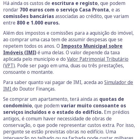
Há ainda os custos de
escritura e registo
, que podem
rondar
700 euros com o serviço Casa Pronta
, e as
comissões bancárias
associadas ao crédito, que variam
entre
800 e 1.000 euros.
Além dos impostos e comissões para a aquisição do imóvel,
ao comprar uma casa tem de assumir despesas que se
repetem todos os anos. O
Imposto Municipal sobre
Imóveis (IMI)
é uma delas. O valor depende da taxa
aplicada pelo município e do
Valor Patrimonial Tributário
(VPT)
. Pode ser pago em uma, duas ou três prestações,
consoante o montante.
Para saber quanto vai pagar de IMI, aceda ao
Simulador de
IMI
do Doutor Finanças.
Se comprar um apartamento, terá ainda as
quotas de
condomínio
, que podem
variar muito consoante os
serviços incluídos e o estado do edifício.
Em prédios
antigos, é comum haver necessidade de obras de
conservação, o que pode representar custos extra. Por isso,
pergunte se estão previstas obras no edifício. Uma
intervenção no telhado ou na fachada pode custar milhares