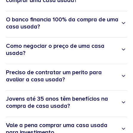
comprar uma casa usada?
crédito habitação e, muitas vezes, custos com obras de melhoria.
Os principais são: caderneta predial, certidão do registo predial, licença
de utilização, certificado energético e declaração de não dívida do
O banco financia 100% da compra de uma
condomínio.
casa usada?
Não. Para habitação própria e permanente, o máximo é 90% do valor
mais baixo entre o preço de compra e a avaliação bancária. Para
Como negociar o preço de uma casa
segundas habitações, o limite é 80%.
usada?
Preciso de contratar um perito para
avaliar a casa usada?
Jovens até 35 anos têm benefícios na
compra de casa usada?
Vale a pena comprar uma casa usada
para investimento