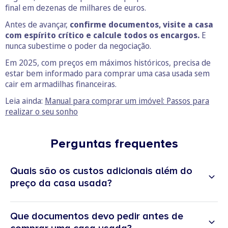
final em dezenas de milhares de euros.
Antes de avançar,
confirme documentos, visite a casa
com espírito crítico e calcule todos os encargos.
E
nunca subestime o poder da negociação.
Em 2025, com preços em máximos históricos, precisa de
estar bem informado para comprar uma casa usada sem
cair em armadilhas financeiras.
Leia ainda:
Manual para comprar um imóvel: Passos para
realizar o seu sonho
Perguntas frequentes
Quais são os custos adicionais além do
preço da casa usada?
Além do valor do imóvel, há impostos (IMT e Imposto do Selo),
imposto do selo relativo ao crédito habitação, despesas de
Que documentos devo pedir antes de
escritura e registo, comissões bancárias, seguros obrigatórios do