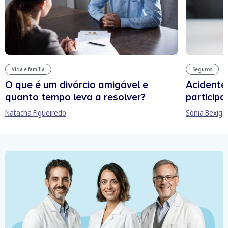
Vida e família
Seguros
O que é um divórcio amigável e
Acidente
quanto tempo leva a resolver?
participa
Natacha Figueiredo
Sónia Bexiga