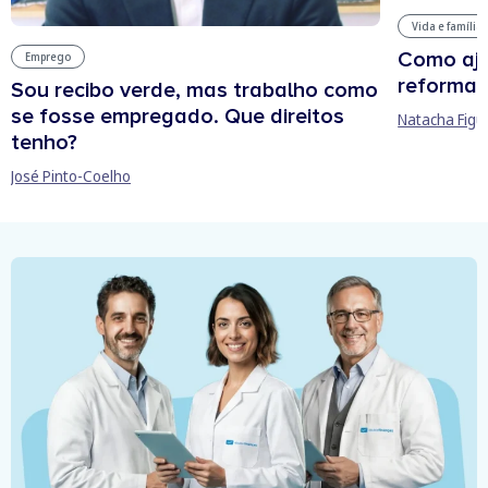
Vida e família
Como aju
Emprego
reforma 
Sou recibo verde, mas trabalho como
se fosse empregado. Que direitos
Natacha Figu
tenho?
José Pinto-Coelho