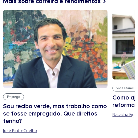
Mais sobre carreira e rendimentos
Vida e família
Como aju
Emprego
reforma 
Sou recibo verde, mas trabalho como
se fosse empregado. Que direitos
Natacha Figu
tenho?
José Pinto-Coelho