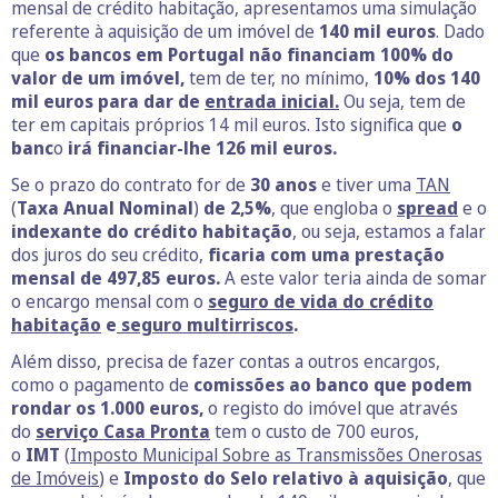
mensal de crédito habitação, apresentamos uma simulação
referente à aquisição de um imóvel de
140 mil euros
. Dado
que
os bancos em Portugal não financiam 100% do
valor de um imóvel,
tem de ter, no mínimo,
10% dos 140
mil euros para dar de
entrada inicial.
Ou seja, tem de
ter em capitais próprios 14 mil euros. Isto significa que
o
banc
o
irá financiar-lhe 126 mil euros.
Se o prazo do contrato for de
30 anos
e tiver uma
TAN
(
Taxa Anual Nominal
)
de 2,5%
, que engloba o
spread
e o
indexante do crédito habitação
, ou seja, estamos a falar
dos juros do seu crédito,
ficaria com uma prestação
mensal de 497,85 euros.
A este valor teria ainda de somar
o encargo mensal com o
seguro de vida do
crédito
habitação
e
seguro multirriscos
.
Além disso, precisa de fazer contas a outros encargos,
como o pagamento de
comissões ao banco que podem
rondar os 1.000 euros,
o registo do imóvel que através
do
serviço Casa Pronta
tem o custo de 700 euros,
o
IMT
(
Imposto Municipal Sobre as Transmissões Onerosas
de Imóveis
) e
Imposto do Selo relativo à aquisição
, que