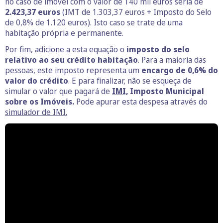
no caso de imóvel com o valor de 140 mil euros seria de
2.423,37 euros
(IMT de 1.303,37 euros + Imposto do Selo
de 0,8% de 1.120 euros). Isto caso se trate de uma
habitação própria e permanente.
Por fim, adicione a esta equação o
imposto do selo
relativo ao seu crédito habitação
. Para a maioria das
pessoas, este imposto representa um
encargo de 0,6% do
valor do crédito
. E para finalizar, não se esqueça de
simular o valor que pagará de
IMI,
Imposto Municipal
sobre os Imóveis.
Pode apurar esta despesa através do
simulador de IMI.