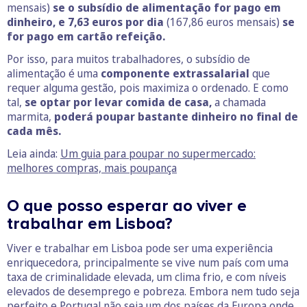
mensais)
se o subsídio de alimentação for pago em
dinheiro, e 7,63 euros por dia
(167,86 euros mensais)
se
for pago em cartão refeição.
Por isso, para muitos trabalhadores, o subsídio de
alimentação é uma
componente extrassalarial
que
requer alguma gestão, pois maximiza o ordenado. E como
tal,
se optar por levar comida de casa,
a chamada
marmita,
poderá poupar bastante dinheiro no final de
cada mês.
Leia ainda:
Um guia para poupar no supermercado:
melhores compras, mais poupança
O que posso esperar ao viver e
trabalhar em Lisboa?
Viver e trabalhar em Lisboa pode ser uma experiência
enriquecedora, principalmente se vive num país com uma
taxa de criminalidade elevada, um clima frio, e com níveis
elevados de desemprego e pobreza. Embora nem tudo seja
perfeito e Portugal não seja um dos países da Europa onde