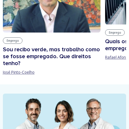
Emprego
Quais os
Emprego
empregab
Sou recibo verde, mas trabalho como
se fosse empregado. Que direitos
Rafael Afons
tenho?
José Pinto-Coelho