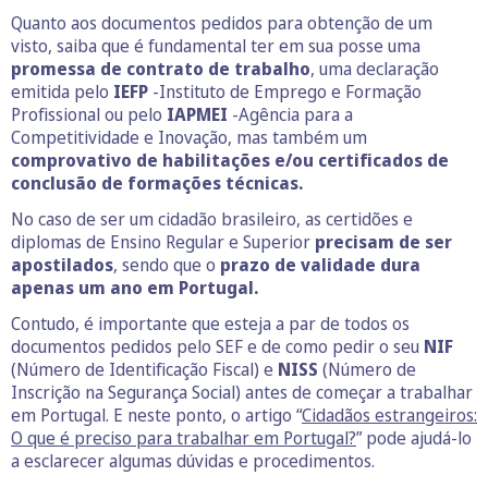
Quanto aos documentos pedidos para obtenção de um
visto, saiba que é fundamental ter em sua posse uma
promessa de contrato de trabalho
, uma declaração
emitida pelo
IEFP
-Instituto de Emprego e Formação
Profissional ou pelo
IAPMEI
-Agência para a
Competitividade e Inovação, mas também um
comprovativo de habilitações e/ou certificados de
conclusão de formações técnicas.
No caso de ser um cidadão brasileiro, as certidões e
diplomas de Ensino Regular e Superior
precisam de ser
apostilados
, sendo que o
prazo de validade dura
apenas um ano em Portugal.
Contudo, é importante que esteja a par de todos os
documentos pedidos pelo SEF e de como pedir o seu
NIF
(Número de Identificação Fiscal) e
NISS
(Número de
Inscrição na Segurança Social) antes de começar a trabalhar
em Portugal. E neste ponto, o artigo “
Cidadãos estrangeiros:
O que é preciso para trabalhar em Portugal?
” pode ajudá-lo
a esclarecer algumas dúvidas e procedimentos.