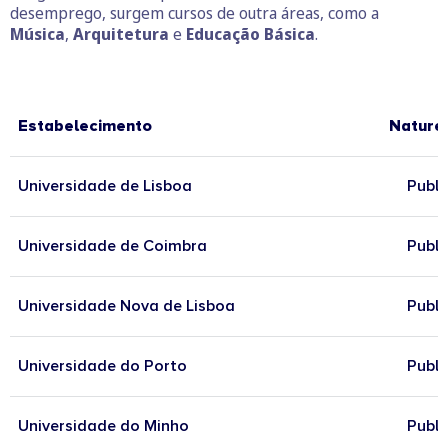
desemprego, surgem cursos de outra áreas, como a
Música
,
Arquitetura
e
Educação Básica
.
Estabelecimento
Nature
Universidade de Lisboa
Publi
Universidade de Coimbra
Publi
Universidade Nova de Lisboa
Publi
Universidade do Porto
Publi
Universidade do Minho
Publi