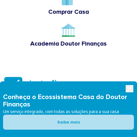
Comprar Casa
Academia Doutor Finanças
Conheça o Ecossistema Casa do Doutor
Finanças
Siga-nos:
Um serviço integrado, com todas as soluções para a sua casa
Saiba mais
Doutor Finanças
Doutor Finanças Rede
Sobre nós
Junte-se à Rede