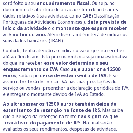
será feito o seu
enquadramento fiscal.
Ou seja, no
documento de abertura de atividade tem de indicar os
dados relativos à sua atividade, como
CAE
(Classificação
Portuguesa de Atividades Económicas ),
data prevista de
início da atividade
e o
montante que espera receber
até ao fim do ano.
Além disso também terá de indicar os
seus dados bancários (IBAN).
Contudo, tenha atenção ao indicar o valor que irá receber
até ao fim do ano. Isto porque embora seja uma estimativa
do que irá receber,
esse valor determina o seu
enquadramento de IVA
. Caso
seja superior a 12500
euros
, saiba que
deixa de estar isento de IVA.
E se
assim o for, terá de cobrar IVA nas suas prestações de
serviço ou vendas, preencher a declaração periódica de IVA
e entregar o montante devido de IVA ao Estado.
Ao ultrapassar os 12500 euros
também deixa de
estar isento de retenção na fonte de IRS
. Mas saiba
que a isenção da retenção na fonte
não significa que
ficará livre do pagamento de IRS
. No final serão
avaliados os seus rendimentos, despesas de atividade,