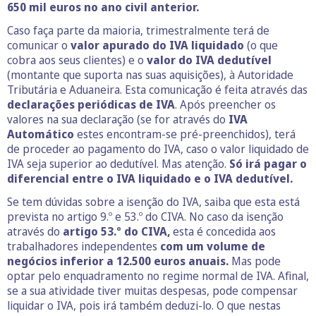
650 mil euros no ano civil anterior.
Caso faça parte da maioria, trimestralmente terá de
comunicar o
valor apurado do IVA liquidado
(o que
cobra aos seus clientes) e o
valor do IVA dedutível
(montante que suporta nas suas aquisições), à Autoridade
Tributária e Aduaneira. Esta comunicação é feita através das
declarações periódicas de IVA
. Após preencher os
valores na sua declaração (se for através do
IVA
Automático
estes encontram-se pré-preenchidos), terá
de proceder ao pagamento do IVA, caso o valor liquidado de
IVA seja superior ao dedutível. Mas atenção.
Só irá pagar o
diferencial entre o IVA liquidado e o IVA dedutível.
Se tem dúvidas sobre a isenção do IVA, saiba que esta está
prevista no artigo 9.º e 53.º do CIVA. No caso da isenção
através do
artigo 53.º do CIVA,
esta é concedida aos
trabalhadores independentes
com um volume de
negócios inferior a 12.500 euros anuais.
Mas pode
optar pelo enquadramento no regime normal de IVA. Afinal,
se a sua atividade tiver muitas despesas, pode compensar
liquidar o IVA, pois irá também deduzi-lo. O que nestas