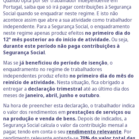
Quando opta por ser trabalhador independente em
Portugal, saiba que só irá pagar contribuições à Segurança
Social quando se enquadrar neste regime. E isto não
acontece assim que abre a sua atividade como trabalhador
independente. Para a Segurança Social, o enquadramento
neste regime apenas produz efeitos
no primeiro dia do
12º mês posterior ao do início de atividade.
Ou seja,
durante este período não paga contribuições à
Segurança Social
.
Mas se
já beneficiou do período de isenção
, o
enquadramento no regime de trabalhadores
independentes produz efeito
no primeiro dia do mês do
reinício de atividade.
Nesta situação, fica obrigado a
entregar a
declaração trimestral
até ao último dia dos
meses de
janeiro, abril, junho e outubro
.
Na hora de preencher esta declaração, o trabalhador indica
o valor dos rendimentos em
prestações de serviços ou
na produção e venda de bens.
Depois de indicados, a
Segurança Social calcula o valor da contribuição mensal a
pagar, tendo em conta o seu
rendimento relevante
. Por
rendimento relevante entenda-se
70% do valor total das