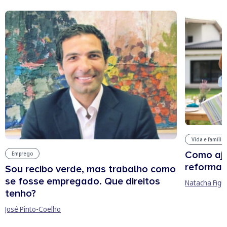
Vida e família
Como aju
Emprego
reforma 
Sou recibo verde, mas trabalho como
se fosse empregado. Que direitos
Natacha Figu
tenho?
José Pinto-Coelho