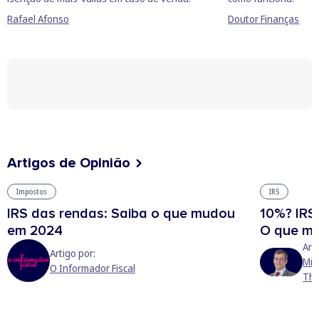
Rafael Afonso
Doutor Finanças
Artigos de Opinião
Impostos
IRS
IRS das rendas: Saiba o que mudou
10%? IRS
em 2024
O que m
Art
Artigo por:
Mig
O Informador Fiscal
Tho