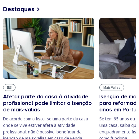
Destaques
IRS
Mais Valias
Afetar parte da casa à atividade
Isenção de mais
profissional pode limitar a isenção
para reformado
de mais-valias
anos em Portu
De acordo com o fisco, se uma parte da casa
Se tem 65 anos ou j
onde se vive estiver afeta à atividade
uma casa, saiba que
profissional, não é possível beneficiar da
enquadramento fisca
isenção de mais-valias em caso de venda.
como funciona.