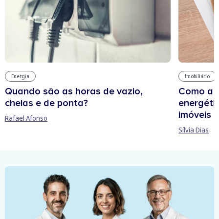
Energia
Imobiliário
Quando são as horas de vazio,
Como a e
cheias e de ponta?
energétic
imóveis
Rafael Afonso
Sílvia Dias