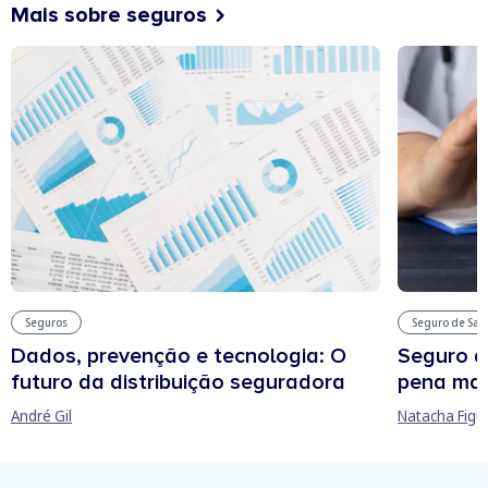
Mais sobre seguros
Seguros
Seguro de Sa
Dados, prevenção e tecnologia: O
Seguro d
futuro da distribuição seguradora
pena man
André Gil
Natacha Figu