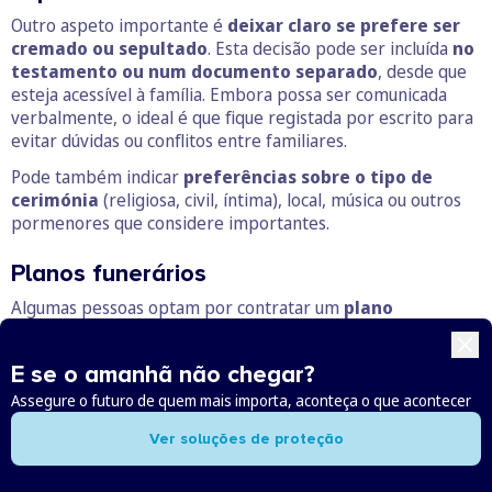
Outro aspeto importante é
deixar claro se prefere ser
cremado ou sepultado
. Esta decisão pode ser incluída
no
testamento ou num documento separado
, desde que
esteja acessível à família. Embora possa ser comunicada
verbalmente, o ideal é que fique registada por escrito para
evitar dúvidas ou conflitos entre familiares.
Pode também indicar
preferências sobre o tipo de
cerimónia
(religiosa, civil, íntima), local, música ou outros
pormenores que considere importantes.
Planos funerários
Algumas pessoas optam por contratar um
plano
funerário em vida
– uma solução que permite pagar
antecipadamente os custos associados ao funeral e garantir
E se o amanhã não chegar?
que tudo decorre conforme os seus desejos. Estes planos
podem incluir o tipo de cerimónia, local, transporte, urna,
Assegure o futuro de quem mais importa, aconteça o que acontecer
flores e outros elementos logísticos.
Ver soluções de proteção
Embora não sejam obrigatórios, os planos funerários
podem ser uma forma de aliviar encargos financeiros e