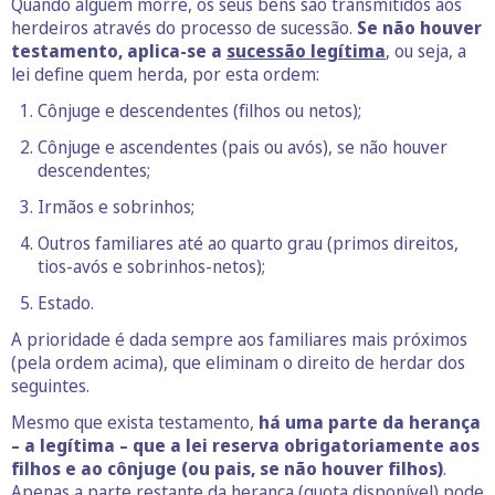
Quando alguém morre, os seus bens são transmitidos aos
herdeiros através do processo de sucessão.
Se não houver
testamento, aplica-se a
sucessão legítima
, ou seja, a
lei define quem herda, por esta ordem:
Cônjuge e descendentes (filhos ou netos);
Cônjuge e ascendentes (pais ou avós), se não houver
descendentes;
Irmãos e sobrinhos;
Outros familiares até ao quarto grau (primos direitos,
tios-avós e sobrinhos-netos);
Estado.
A prioridade é dada sempre aos familiares mais próximos
(pela ordem acima), que eliminam o direito de herdar dos
seguintes.
Mesmo que exista testamento,
há uma parte da herança
– a legítima – que a lei reserva obrigatoriamente aos
filhos e ao cônjuge (ou pais, se não houver filhos)
.
Apenas a parte restante da herança (quota disponível) pode