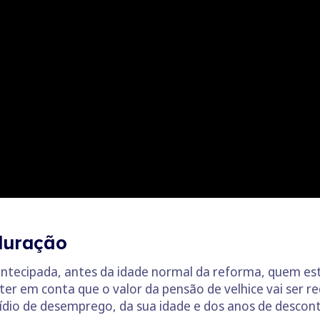
duração
tecipada, antes da idade normal da reforma, quem es
 ter em conta que o valor da pensão de velhice vai ser 
ídio de desemprego, da sua idade e dos anos de descont