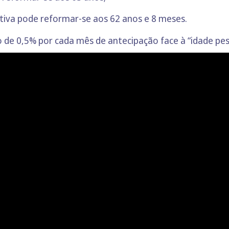
utiva pode reformar-se aos 62 anos e 8 meses.
o de 0,5% por cada mês de antecipação face à “idade pe