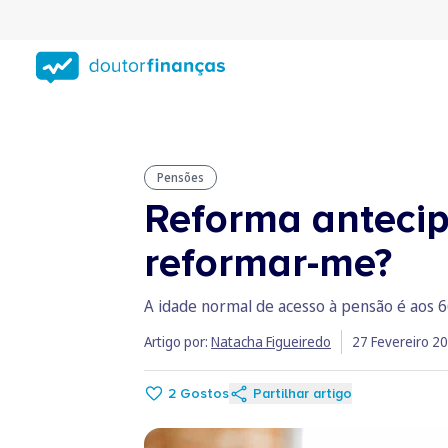
Saltar
para
conteúdo
principal
Pensões
Reforma antecip
reformar-me?
A idade normal de acesso à pensão é aos 6
Artigo por:
Natacha Figueiredo
27 Fevereiro 2
2
Gostos
Partilhar artigo