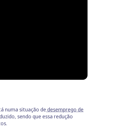
tá numa situação de
desemprego de
reduzido, sendo que essa redução
os.