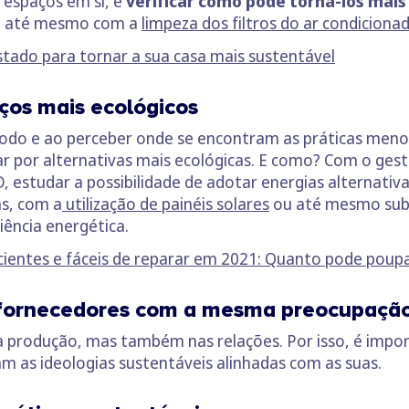
 espaços em si, e
verificar como pode torná-los mais
 ou até mesmo com a
limpeza dos filtros do ar condiciona
stado para tornar a sua casa mais sustentável
iços mais ecológicos
odo e ao perceber onde se encontram as práticas men
r por alternativas mais ecológicas. E como? Com o ges
 estudar a possibilidade de adotar energias alternativa
as, com a
utilização de painéis solares
ou até mesmo subs
iência energética.
cientes e fáceis de reparar em 2021: Quanto pode poup
 fornecedores com a mesma preocupação
 produção, mas também nas relações. Por isso, é impor
am as ideologias sustentáveis alinhadas com as suas.