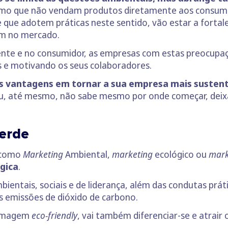
mo que não vendam produtos diretamente aos consumi
que adotem práticas neste sentido, vão estar a fortal
em no mercado.
ente e no consumidor, as empresas com estas preocupaç
 e motivando os seus colaboradores.
s vantagens em tornar a sua empresa mais susten
ou, até mesmo, não sabe mesmo por onde começar, dei
erde
 como
Marketing
Ambiental,
marketing
ecológico ou
mark
ógica
.
ientais, sociais e de liderança, além das condutas prá
as emissões de dióxido de carbono.
 imagem
eco-friendly
, vai também diferenciar-se e atrai