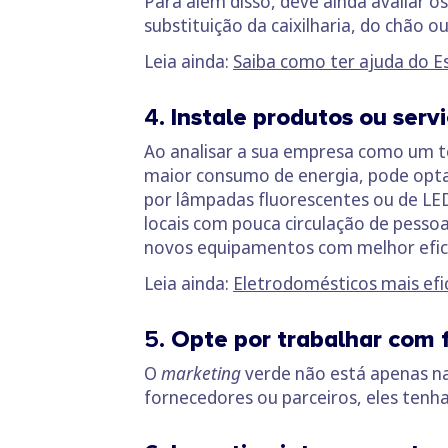
Para além disso, deve ainda avaliar os
substituição da caixilharia, do chão
Leia ainda:
Saiba como ter ajuda do E
4.
Instale produtos ou serv
Ao analisar a sua empresa como um t
maior consumo de energia, pode opta
por lâmpadas fluorescentes ou de LED,
locais com pouca circulação de pesso
novos equipamentos com melhor efic
Leia ainda:
Eletrodomésticos mais efi
5.
Opte por trabalhar com
O
marketing
verde não está apenas na
fornecedores ou parceiros, eles tenh