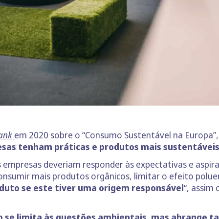
Bank
em 2020 sobre o “Consumo Sustentável na Europa”
sas tenham práticas e produtos mais sustentávei
as empresas deveriam responder às expectativas e aspi
nsumir mais produtos orgânicos, limitar o efeito polue
duto se este tiver uma origem responsável
“, assim
o se limita às questões ambientais, mas abrange t