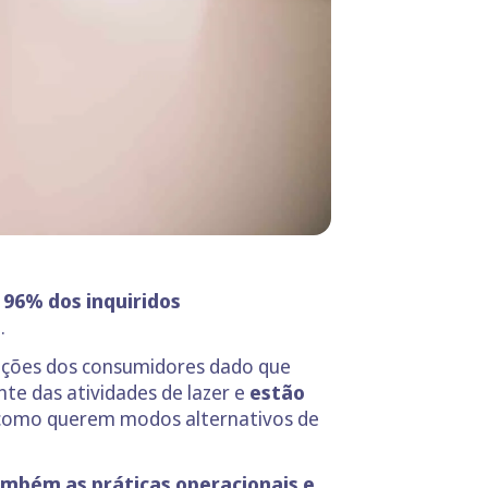
,
96% dos inquiridos
s
.
rações dos consumidores dado que
nte das atividades de lazer e
estão
 como querem modos alternativos de
ambém as práticas operacionais e