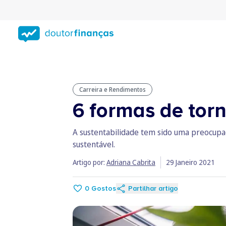
Saltar
para
conteúdo
principal
Carreira e Rendimentos
6 formas de tor
A sustentabilidade tem sido uma preocupa
sustentável.
Artigo por:
Adriana Cabrita
29 Janeiro 2021
0
Gostos
Partilhar artigo