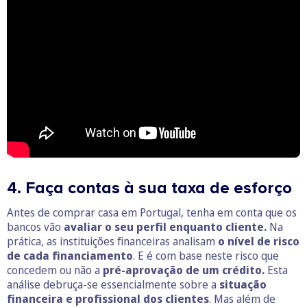
4. Faça contas à sua taxa de esforço
Antes de comprar casa em Portugal, tenha em conta que os
bancos vão
avaliar o seu perfil enquanto cliente.
Na
prática, as instituições financeiras analisam
o nível de risco
de cada financiamento
. E é com base neste risco que
concedem ou não a
pré-aprovação de um crédito.
Esta
análise debruça-se essencialmente sobre a
situação
financeira e profissional dos clientes
. Mas além de