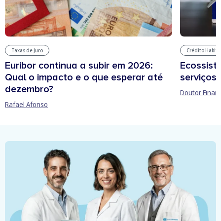
Taxas de Juro
Crédito Habit
Euribor continua a subir em 2026:
Ecossist
Qual o impacto e o que esperar até
serviços 
dezembro?
Doutor Finan
Rafael Afonso