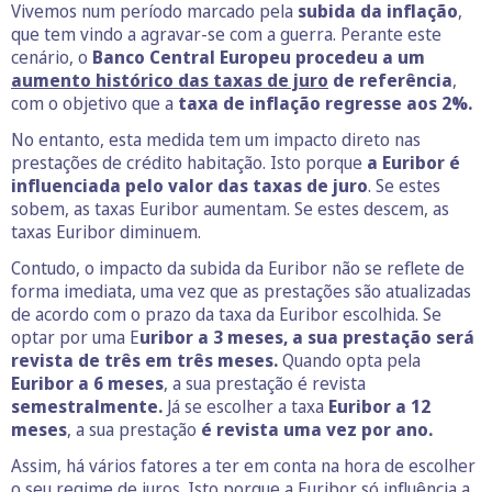
Vivemos num período marcado pela
subida da inflação
,
que tem vindo a agravar-se com a guerra. Perante este
cenário, o
Banco Central Europeu procedeu a um
aumento histórico das taxas de juro
de referência
,
com o objetivo que a
taxa de inflação regresse aos 2%.
No entanto, esta medida tem um impacto direto nas
prestações de crédito habitação. Isto porque
a Euribor é
influenciada pelo valor das taxas de juro
. Se estes
sobem, as taxas Euribor aumentam. Se estes descem, as
taxas Euribor diminuem.
Contudo, o impacto da subida da Euribor não se reflete de
forma imediata, uma vez que as prestações são atualizadas
de acordo com o prazo da taxa da Euribor escolhida. Se
optar por uma E
uribor a 3 meses, a sua prestação será
revista de três em três meses.
Quando opta pela
Euribor a 6 meses
, a sua prestação é revista
semestralmente.
Já se escolher a taxa
Euribor a 12
meses
, a sua prestação
é revista uma vez por ano.
Assim, há vários fatores a ter em conta na hora de escolher
o seu regime de juros. Isto porque a Euribor só influência a