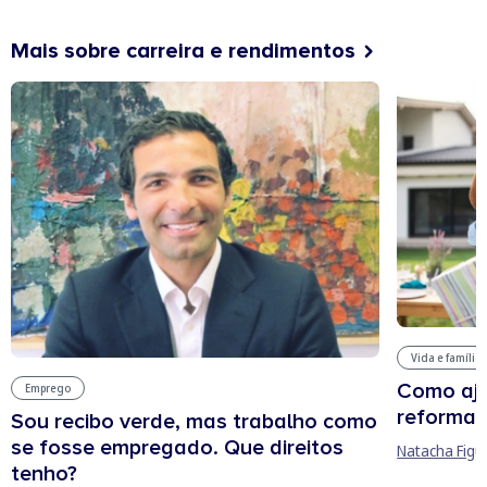
Mais sobre carreira e rendimentos
Vida e família
Como aju
Emprego
reforma 
Sou recibo verde, mas trabalho como
se fosse empregado. Que direitos
Natacha Figu
tenho?