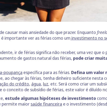
 pode causar mais ansiedade do que prazer. Enquanto
freel
, é importante ver as férias como um
investimento no s
ente, ir de férias significa não receber, uma vez que o
aumento de gastos natural das férias,
pode criar muit
a-poupança
específica para as férias.
Defina um valor 
ue, ao chegar às férias, tenha dinheiro suficiente nest
ação do crédito
,
água
,
luz
, etc. Será como criar um subsí
e o conceito de subsídio de férias, este valor é diluído
te,
estude algumas hipóteses de investimento
como
he permite maior
saúde financeira
e o investimento (des