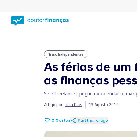
Saltar
para
conteúdo
principal
Trab. Independentes
As férias de um 
as finanças pes
Se é freelancer, pegue no calendário, mar
Artigo por:
Lídia Dias
13 Agosto 2019
0
Gostos
Partilhar artigo