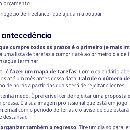
 o orçamento.
 negócio de freelancer que ajudam a poupar
 antecedência
que cumpre todos os prazos é o primeiro (e mais im
ça uma lista de tarefas a cumprir até ao primeiro dia de f
nsegue terminar.
il é
fazer um mapa de tarefas
. Com o calendário abe
azos até um mês antes dessa data.
Calcule o número de
de horas a partir das quais terá de rejeitar clientes.
 tenha medo. É preferível ter de rejeitar uma proposta 
à pressa. É a sua imagem profissional que está em jogo.
m email com o período de férias e o aviso de que estará
e descansar.
 organizar também o regresso
. Tire um dia só para l