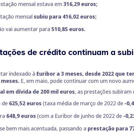
estação mensal estava em
316,29 euros;
estação mensal
subiu para 416,02 euros;
ão vai aumentar para
510,85 euros.
tações de crédito continuam a subi
star indexado à
Euribor a 3 meses
,
desde 2022 que tem
s meses.
E, em maio, pode continuar com um novo aum
al em dívida de 200 mil euros
, as prestações subiram
o de
625,52 euros
(taxa média de março de 2022 de
-0,
ara
648,9 euros
(com a Euribor de junho de 2022 de
-0,
-se bem mais acentuada, passando a
prestação para 77