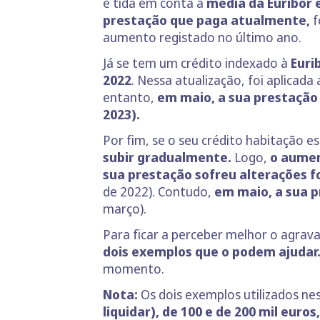
é tida em conta a
média da Euribor 
prestação que paga atualmente,
f
aumento registado no último ano.
Já se tem um crédito indexado à
Euri
2022
. Nessa atualização, foi aplicada
entanto,
em maio, a sua prestaçã
2023).
Por fim, se o seu crédito habitação e
subir gradualmente.
Logo,
o aume
sua prestação sofreu alterações f
de 2022). Contudo,
em maio, a sua p
março).
Para ficar a perceber melhor o agra
dois exemplos que o podem ajudar
momento.
Nota:
Os dois exemplos utilizados ne
liquidar)
, de 100 e de 200 mil euro