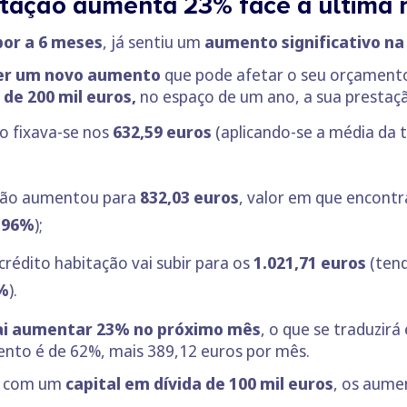
stação aumenta 23% face à última 
bor a 6 meses
, já sentiu um
aumento significativo n
ter um novo aumento
que pode afetar o seu orçamento 
 de 200 mil euros,
no espaço de um ano, a sua prestaçã
to fixava-se nos
632,59 euros
(aplicando-se a média da 
ção aumentou para
832,03 euros
, valor em que encontr
596%
);
 crédito habitação vai subir para os
1.021,71 euros
(tend
%
).
ai aumentar 23% no próximo mês
, o que se traduzir
ento é de 62%, mais 389,12 euros por mês.
o com um
capital em dívida de 100 mil euros
, os aume