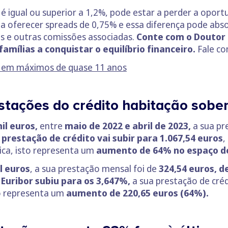
é igual ou superior a 1,2%, pode estar a perder a oport
 a oferecer spreads de 0,75% e essa diferença pode abso
os e outras comissões associadas.
Conte com o Doutor 
amílias a conquistar o equilíbrio financeiro.
Fale co
o em máximos de quase 11 anos
estações do crédito habitação so
il euros,
entre
maio de 2022 e abril de 2023,
a sua pr
 prestação de crédito vai subir para 1.067,54
euros
,
tica, isto representa um
aumento de 64% no espaço de 
l euros
, a sua prestação mensal foi de
324,54 euros,
de
 Euribor subiu para os 3,647%,
a sua prestação de cré
to representa um
aumento de 220,65 euros (64%).