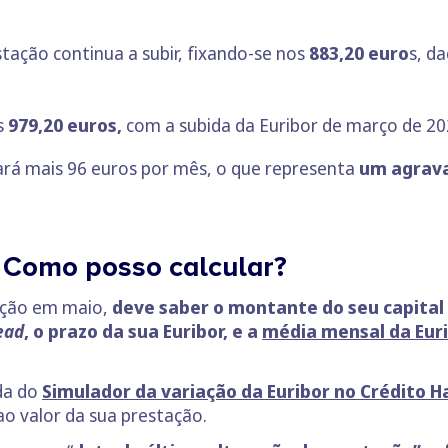
tação continua a subir, fixando-se nos
883,20 euro
s, d
s
979,20 euros,
com a subida da Euribor de março de 2
ará mais 96 euros por mês, o que representa
um agrav
 Como posso calcular?
tação em maio,
deve saber o montante do seu capital
ead
, o prazo da sua Euribor, e a
média mensal da Eur
uda do
Simulador da variação da Euribor no Crédito H
ao valor da sua prestação.