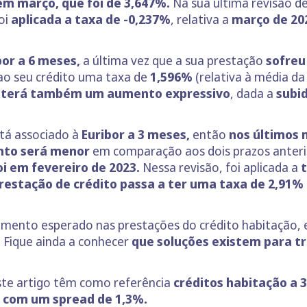
em março, que foi de 3,647%.
Na sua última revisão d
oi
aplicada a taxa de
-0,237%
, relativa a
março de 20
bor a 6 meses,
a última vez que a sua prestação
sofreu
 ao seu crédito uma taxa de
1,596%
(relativa à média d
o terá também um aumento expressivo
, dada a
subi
stá associado à
Euribor a 3 meses,
então
nos últimos 
nto será menor
em comparação aos dois prazos anterio
oi em fevereiro de 2023.
Nessa revisão, foi aplicada a
t
restação de crédito passa a ter uma taxa de 2,91%
vamento esperado nas prestações do crédito habitação,
.
Fique ainda a conhecer
que soluções existem para tr
ste artigo têm como referência
créditos habitação
a 
s, com um spread de 1,3%.