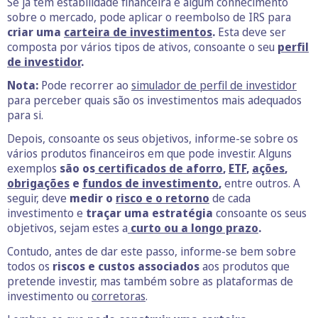
Se já tem estabilidade financeira e algum conhecimento
sobre o mercado, pode aplicar o reembolso de IRS para
criar uma
carteira de investimentos
.
Esta deve ser
composta por vários tipos de ativos, consoante o seu
perfil
de investidor
.
Nota:
Pode recorrer ao
simulador de perfil de investidor
para perceber quais são os investimentos mais adequados
para si.
Depois, consoante os seus objetivos, informe-se sobre os
vários produtos financeiros em que pode investir. Alguns
exemplos
são os
certificados de aforro
,
ETF
,
ações
,
obrigações
e
fundos de investimento
,
entre outros. A
seguir, deve
medir o
risco e o retorno
de cada
investimento e
traçar uma estratégia
consoante os seus
objetivos, sejam estes a
curto ou a longo prazo
.
Contudo, antes de dar este passo, informe-se bem sobre
todos os
riscos e custos associados
aos produtos que
pretende investir, mas também sobre as plataformas de
investimento ou
corretoras
.