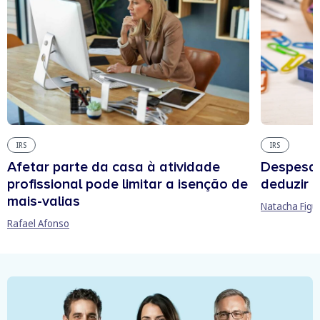
IRS
IRS
Afetar parte da casa à atividade
Despesas
profissional pode limitar a isenção de
deduzir n
mais-valias
Natacha Figu
Rafael Afonso