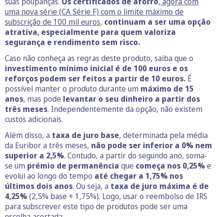
suas poupanças.
Os certificados de aforro
,
agora com
uma nova série (CA Série F) com o limite máximo de
subscrição de 100 mil euros
,
continuam a ser uma opção
atrativa, especialmente para quem valoriza
segurança e rendimento sem risco.
Caso não conheça as regras deste produto, saiba que o
investimento mínimo inicial é de 100 euros e os
reforços podem ser feitos a partir de 10 euros.
É
possível manter o produto durante um
máximo de 15
anos
, mas pode
levantar o seu dinheiro a partir dos
três meses
. Independentemente da opção, não existem
custos adicionais.
Além disso, a
taxa de juro base
, determinada pela média
da Euribor a três meses,
não pode ser inferior a 0% nem
superior a 2,5%
. Contudo, a partir do segundo ano, soma-
se um
prémio de permanência
que
começa nos 0,25%
e
evolui ao longo do tempo
até chegar a 1,75% nos
últimos dois anos
. Ou seja, a
taxa de juro máxima é de
4,25%
(2,5% base + 1,75%). Logo, usar o reembolso de IRS
para subscrever este tipo de produtos pode ser uma
escolha acertada.