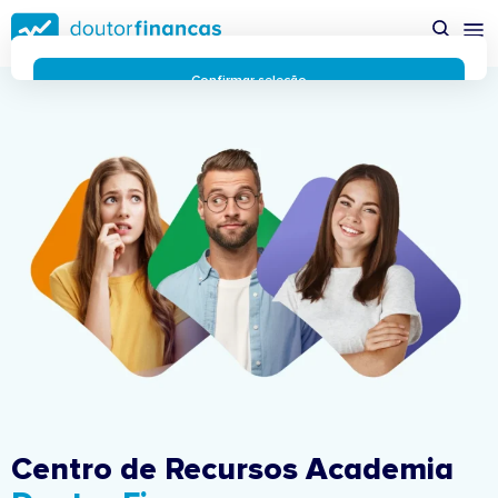
Saltar
possível enquanto utilizador do portal Doutor Finanças e
para
personalizar conteúdos e anúncios.
Saiba mais sobre as
conteúdo
funcionalidades dos cookies
aqui
.
principal
Respeitamos a sua privacidade e estamos comprometidos com
Confirmar seleção
a transparência no uso de cookies no nosso website. Não
Rejeitar cookies
recolhemos, processamos ou armazenamos quaisquer dados
pessoais através de cookies durante a navegação normal no
nosso website.
Os cookies utilizados no nosso website são limitados a cookies
essenciais e funcionais que melhoram o desempenho do site e
a experiência do utilizador. Estes cookies não contêm
informações pessoalmente identificáveis e não rastreiam a
sua atividade fora do nosso site. Conheça a nossa
Política de
Privacidade
O business.safety.google usa cookies da Google para oferecer
os respetivos serviços, melhorar a qualidade destes e analisar
o tráfego.
Saiba mais.
Cookies estritamente necessários
Sempre ativos
Cookies para 
Cookies para estatística
Centro de Recursos Academia
Cookies para
Cookies para marketing e personalização