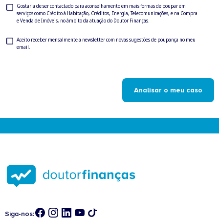
Consentimento
Gostaria de ser contactado para aconselhamento em mais formas de poupar em
serviços como Crédito à Habitação, Créditos, Energia, Telecomunicações, e na Compra
para
e Venda de Imóveis, no âmbito da atuação do Doutor Finanças.
ser
contactado
Newsletter
Aceito receber mensalmente a newsletter com novas sugestões de poupança no meu
email.
Analisar o meu caso
Siga-nos: